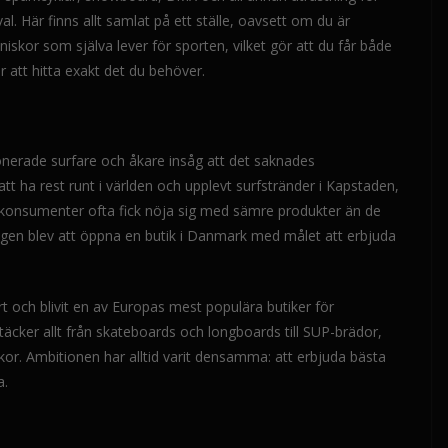
l. Här finns allt samlat på ett ställe, oavsett om du är
niskor som själva lever för sporten, vilket gör att du får både
r att hitta exakt det du behöver.
onerade surfare och åkare insåg att det saknades
att ha rest runt i världen och upplevt surfstränder i Kapstaden,
a konsumenter ofta fick nöja sig med sämre produkter än de
ngen blev att öppna en butik i Danmark med målet att erbjuda
rt och blivit en av Europas mest populära butiker för
äcker allt från skateboards och longboards till SUP-brädor,
kor. Ambitionen har alltid varit densamma: att erbjuda bästa
a.