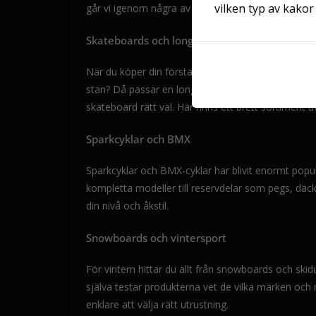
vilken typ av kakor 
går vi igenom några av de mest populära produkter
Skateboards och longboards
När du köper din första bräda är det viktigt att tänk
stan? Då passar en longboard eller cruiser bättre. 
skateboard rätt val. Här finns ett brett sortiment av
Sparkcyklar och BMX
Sparkcyklar och BMX-cyklar har blivit enormt populä
kompletta modeller till reservdelar som pegs, däck
din nivå och åkstil.
Snowboards och vintersport
För vintern hittar du allt från snowboards och ski
själva testar produkterna vet de vilka märken och 
enklare att välja rätt utrustning.