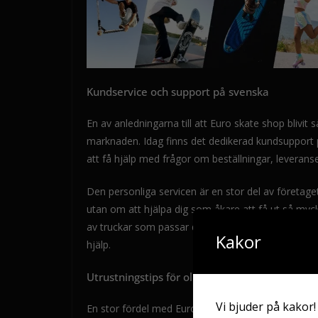
Kundservice och support på svenska
En av anledningarna till att Euro skate shop blivit 
marknaden. Idag finns det dedikerad kundsupport på
att få hjälp med frågor om beställningar, leveranser
Den personliga servicen är en stor del av företage
utan om att hjälpa dig som åkare att få ut så myck
av truckar som passar din longboard eller vilken
Kakor
hjälp.
Utrustningstips för olika sporter
Vi bjuder på kakor!
En stor fördel med Euro skate shop är att du hittar