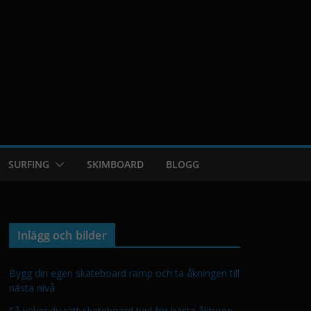
SURFING
SKIMBOARD
BLOGG
Inlägg och bilder
Bygg din egen skateboard ramp och ta åkningen till
nästa nivå
Så väljer du rätt skateboard hjul för bästa åkturen