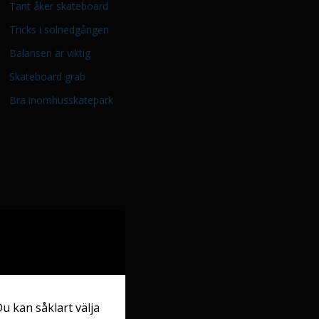
Tant åker skateboard
Tricks i solnedgången
Balansen är viktig
Skateboard grab
Bra inomhusskatepark
Du kan såklart välja