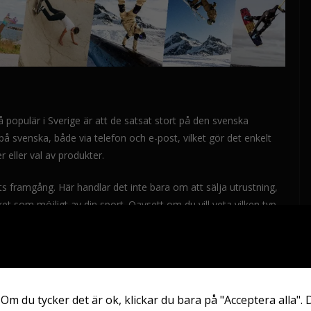
så populär i Sverige är att de satsat stort på den svenska
 svenska, både via telefon och e-post, vilket gör det enkelt
 eller val av produkter.
ts framgång. Här handlar det inte bara om att sälja utrustning,
et som möjligt av din sport. Oavsett om du vill veta vilken typ
 hjälm som ger bäst skydd för BMX, kan du räkna med kunnig
 Om du tycker det är ok, klickar du bara på "Acceptera alla". 
 experttips för olika typer av utrustning. Under den här delen