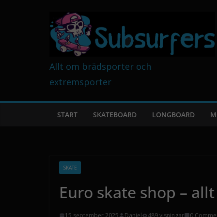
Skip
to
content
Allt om brädsporter och
extremsporter
START
SKATEBOARD
LONGBOARD
M
SKATE
Euro skate shop – allt
15 september 2025
Daniel
489 visningar
0 Comme