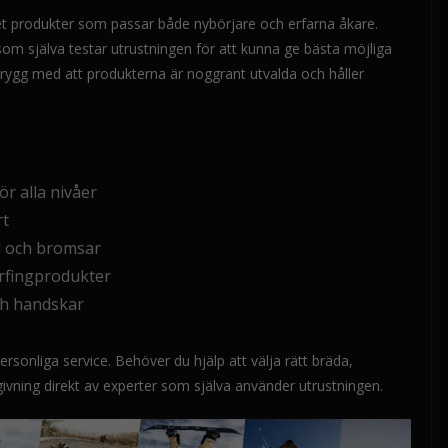
det produkter som passar både nybörjare och erfarna åkare.
m själva testar utrustningen för att kunna ge bästa möjliga
rygg med att produkterna är noggrant utvalda och håller
r alla nivåer
rt
l och bromsar
rfingprodukter
ch handskar
rsonliga service. Behöver du hjälp att välja rätt bräda,
ådgivning direkt av experter som själva använder utrustningen.