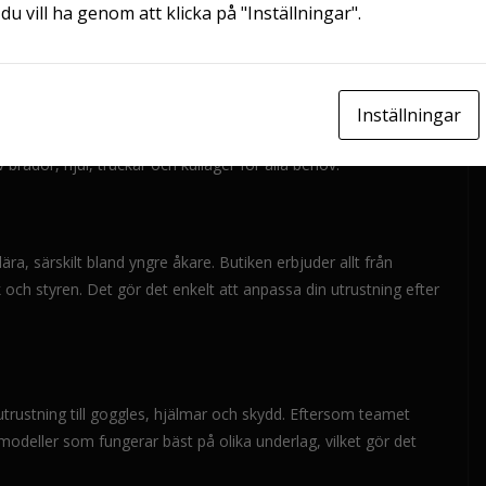
du vill ha genom att klicka på "Inställningar".
na och hur du väljer rätt.
a på vilken typ av åkning du vill fokusera på. Vill du cruisa runt i
Inställningar
Är du mer intresserad av trick och skateparks är en klassisk
 brädor, hjul, truckar och kullager för alla behov.
ra, särskilt bland yngre åkare. Butiken erbjuder allt från
 och styren. Det gör det enkelt att anpassa din utrustning efter
dutrustning till goggles, hjälmar och skydd. Eftersom teamet
modeller som fungerar bäst på olika underlag, vilket gör det