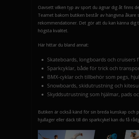
Oavsett vilken typ av sport du ägnar dig åt finns 
Teamet bakom butiken består av hängivna åkare so
rekommendationer. Det gör att du kan känna dig t
högsta kvalitet.
Här hittar du bland annat:
Skateboards, longboards och cruisers fö
Sparkcyklar, både för trick och transpo
BMX-cyklar och tillbehör som pegs, hju
Snowboards, skidutrustning och kitesu
Skyddsutrustning som hjälmar, pads o
Butiken är också känd för sin breda kunskap och pe
hjullager eller däck till din sparkcykel kan du få r